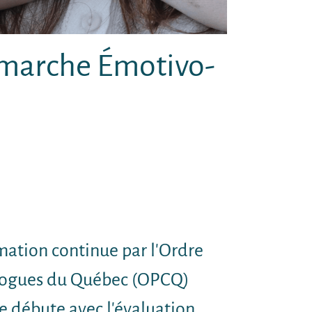
émarche Émotivo-
rmation continue par l'Ordre
ologues du Québec (OPCQ)
e débute avec l'évaluation