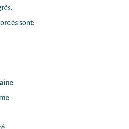
grès.
ordés sont:
maine
sme
té