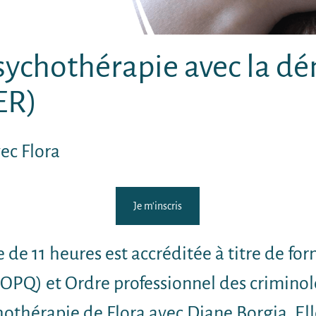
psychothérapie avec la d
ER)
ec Flora
Je m'inscris
 de 11 heures est accréditée à titre de fo
OPQ) et Ordre professionnel des crimin
othérapie de Flora avec Diane Borgia. Ell