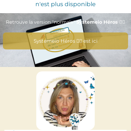
n'est plus disponible
Retrouve la version "normale"
Systemeio Héros
🦸‍♀️
Systemeio Héros 🦸‍♀️ est ici