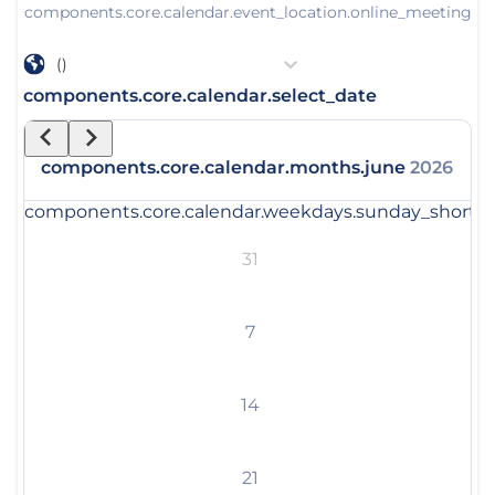
components.core.calendar.event_location.online_meeting
()
components.core.calendar.select_date
components.core.calendar.months.june
2026
components.core.calendar.weekdays.sunday_short
c
31
7
14
21