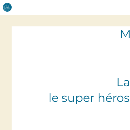
M
La
le super héro