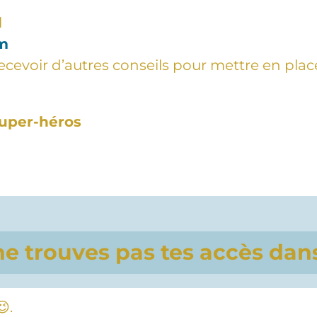
l
om
ecevoir d’autres conseils pour mettre en plac
uper-héros
 ne trouves pas tes accès dans
😉.