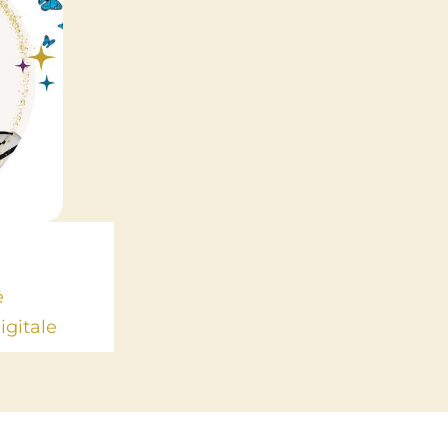
e
gitale