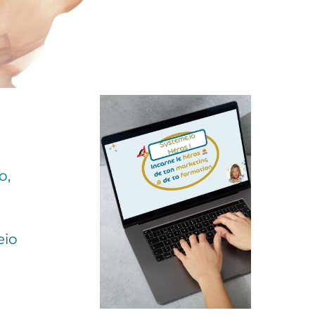
o,
eio