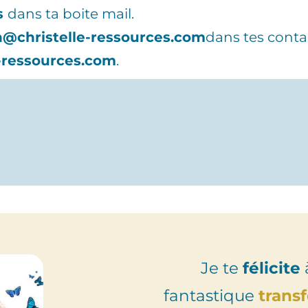
s
dans ta boite mail.
n@christelle-ressources.com
dans tes conta
-ressources.com
.
Je te
félicite
fantastique
trans