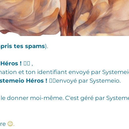
pris tes spams
).
Héros !
🦸‍♀️ ,
mation et ton identifiant envoyé par Systemei
stemeio Héros !
🦸‍♀️envoyé par Systemeio.
te le donner moi-même. C'est géré par System
ure
‍😉.