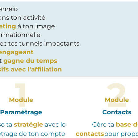
emeio
ns ton activité
eting
à ton image
ormationnelle
ec tes tunnels impactants
 engageant
et
gagne du temps
fs avec l'affiliation
1
2
Module
Module
Paramétrage
Contacts
se ta
stratégie
avec le
Gère ta
base d
trage de ton compte
contacts
pour propo