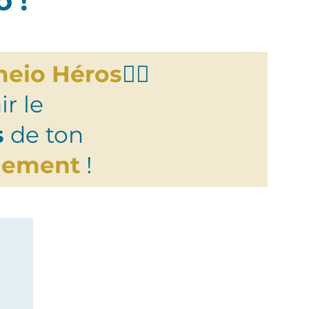
 !
meio Héros
🦸‍♀️
ir le
s
de ton
nement
!