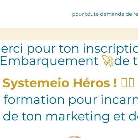
pour toute demande de r
erci pour ton inscripti
 Embarquement
🚀
de 
Systemeio Héros !
🦸‍♀️
 formation pour incar
s de ton marketing et d