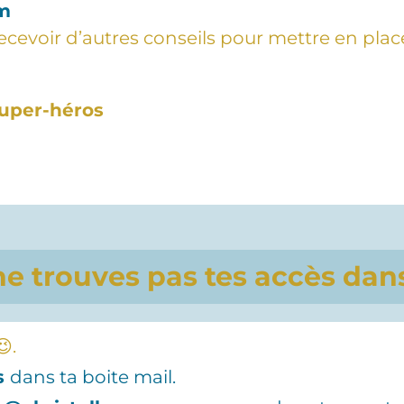
om
ecevoir d’autres conseils pour mettre en plac
uper-héros
 ne trouves pas tes accès dans
😉.
s
dans ta boite mail.