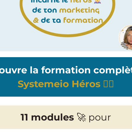
ouvre la formation compl
Systemeio Héros
🦸‍♀️
11 modules
🚀 pour