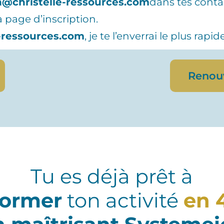
n@christelle-ressources.com
dans tes conta
a page d’inscription.
-ressources.com
, je te l’enverrai le plus rap
Renouv
Tu es déjà prêt à
former
ton
activité
en 