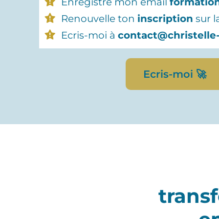
Enregistre mon email
formatio
Renouvelle ton
inscription
sur l
Ecris-moi à
contact@christelle
Ecris-moi 🚀
trans