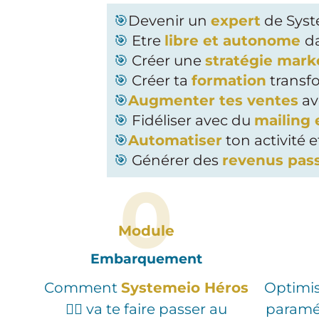
🎯
Devenir un
expert
de Syst
🎯
Etre
libre et autonome
da
🎯
Créer une
stratégie mark
🎯
Créer ta
formation
transf
🎯
Augmenter tes ventes
av
🎯
Fidéliser avec du
mailing
🎯
Automatiser
ton activité 
🎯
Générer des
revenus passi
0
Module
Embarquement
Comment
Systemeio Héros
Optimi
🦸‍♀️ va te faire passer au
paramé