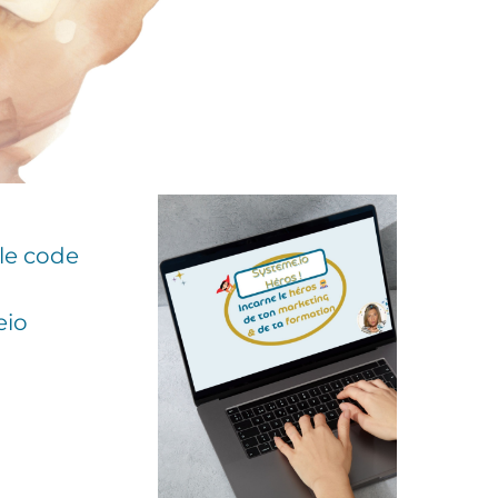
 le code
eio