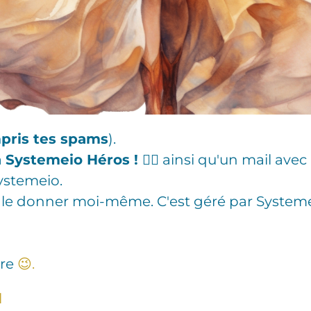
pris tes spams
).
à
Systemeio Héros !
🦸‍♀️ ainsi qu'un mail avec
Systemeio.
te le donner moi-même. C'est géré par System
ure
‍😉.
l