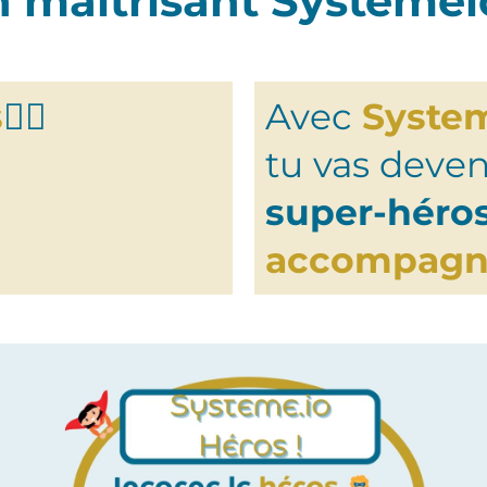
n maîtrisant Systemeio
s
🦸‍♀️
Avec
Syste
tu vas deven
super-héro
accompag