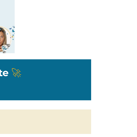
ète
🚀