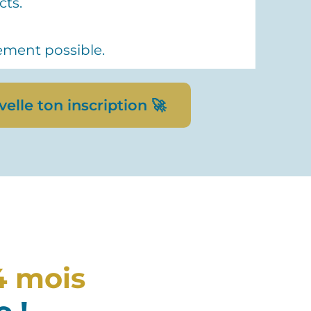
cts.
idement possible.
elle ton inscription 🚀
4 mois