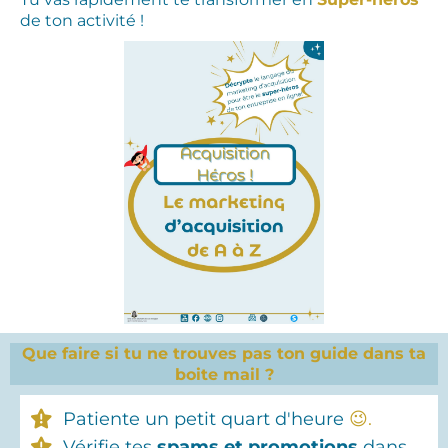
de ton activité !
Que faire si tu ne trouves pas ton guide dans ta
boite mail ?
Patiente un petit quart d'heure
‍😉.
Vérifie tes
spams et promotions
dans