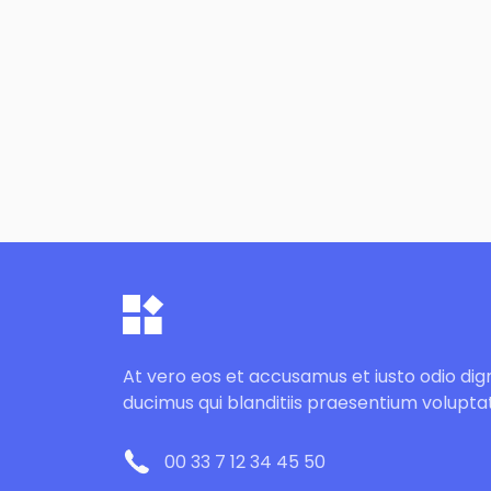
At vero eos et accusamus et iusto odio dig
ducimus qui blanditiis praesentium volupta
00 33 7 12 34 45 50